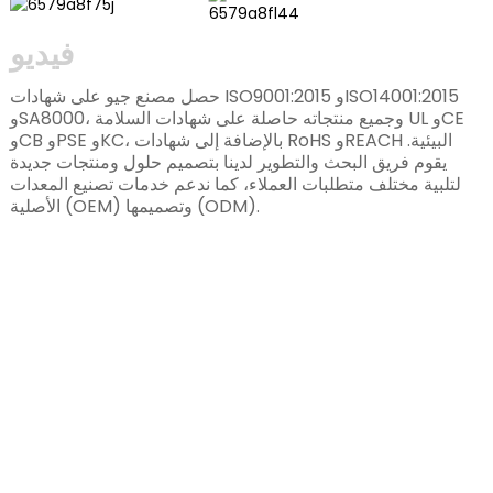
فيديو
حصل مصنع جيو على شهادات ISO9001:2015 وISO14001:2015
وSA8000، وجميع منتجاته حاصلة على شهادات السلامة UL وCE
وCB وPSE وKC، بالإضافة إلى شهادات RoHS وREACH البيئية.
يقوم فريق البحث والتطوير لدينا بتصميم حلول ومنتجات جديدة
لتلبية مختلف متطلبات العملاء، كما ندعم خدمات تصنيع المعدات
الأصلية (OEM) وتصميمها (ODM).
انضم إلينا كعميل أو شريك
نوفر خدمة متكاملة لتصميم وبحث وتصنيع حزم البطاريات
القابلة لإعادة الشحن.