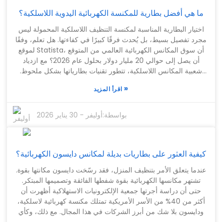
بعض التحديات. قد يكون تركيب هذه الأنظمة صعبًا في بعض الأحيان،
ما هي أفضل بطارية للمكنسة الكهربائية اليدوية اللاسلكية؟
خاصةً فيما يتعلق بالمساحة. من الضروري التفكير مليًا في احتياجاتك
الفعلية من الطاقة. بالإضافة إلى ذلك، يُعد الحفاظ على جميع
اختيار البطارية المناسبة لمكنسة التنظيف اللاسلكية المحمولة ليس
المكونات في أفضل حالاتها من خلال الصيانة الدورية أمرًا أساسيًا
مجرد تفصيل بسيط، بل يُحدث فرقًا كبيرًا في كفاءتها. هل تعلم، وفقًا
لضمان أداء هذه الأنظمة بكفاءة. يتطلب تركيب كل رف عناية فائقة
لموقع Statista، أن سوق المكانس الكهربائية العالمي من المتوقع
بالتفاصيل لتجنب أي مشاكل محتملة لاحقًا. قد يستغرق الأمر بعض
أن يصل إلى حوالي 20 مليار دولار بحلول عام 2026؟ مع ازدياد
الوقت للتعرف على كيفية عملها، ولكن بصراحة، عادةً ما تفوق
شعبية المكانس اللاسلكية، تتطور تقنيات بطارياتها بشكل ملحوظ.
المزايا التحديات الأولية.
فالبطارية الجيدة والقوية تعني قوة شفط أكبر وجلسات تنظيف
»
اقرأ المزيد
أطول، فلا أحد يرغب بالتوقف لإعادة الشحن كل خمس دقائق، أليس
كذلك؟ يميل معظم الناس إلى اختيار بطاريات الليثيوم أيون لأنها أكثر
كفاءة وتدوم لفترة أطول من بطاريات النيكل والكادميوم التقليدية.
بواسطة:
أوليفر
-
30 يناير 2026
ولكن إليك الأمر: لا تستخدم جميع العلامات التجارية بطاريات عالية
الجودة. بعض الشركات تُقلل من الجودة لتوفير المال، وهذا قد يعني
أن مكنستك لا تعمل كما ينبغي. أمر مُحبط، أليس كذلك؟ خاصةً عندما
كيفية العثور على بطاريات بديلة لمكانس دايسون الكهربائية؟
تتوقع جهازًا موثوقًا وعالي الأداء. بصراحة، يواجه العديد من
المستخدمين مشكلة نفاد شحن مكنستهم بسرعة كبيرة، تاركةً
عندما يتعلق الأمر بتنظيف المنزل، فقد رسّخت دايسون مكانتها بقوة.
الأوساخ والغبار وراءها. لهذا السبب، من المهم للغاية اختيار بطارية
تشتهر مكانسها الكهربائية بقوة شفطها الفائقة وتصميمها المبتكر.
موثوقة. عند شراء بطارية لمكنسة كهربائية يدوية لاسلكية، لا تكتفِ
حتى أن دراسة أجرتها جمعية الإلكترونيات الاستهلاكية أظهرت أن
باختيار الأرخص. انتبه للعلامة التجارية؛ فالعلامات التجارية الموثوقة
أكثر من 40% من الأسر الأمريكية تمتلك مكنسة كهربائية لاسلكية،
مثل دايسون وشارك عادةً ما توفر معلومات واضحة حول عمر
ودايسون بلا شك من أبرز الشركات في هذا المجال. مع ذلك، وكأي
البطارية وأوقات الشحن، وهو أمرٌ بالغ الأهمية. في النهاية، يُؤتي
جهاز قابل لإعادة الشحن، قد تواجه مكانس دايسون مشاكل في