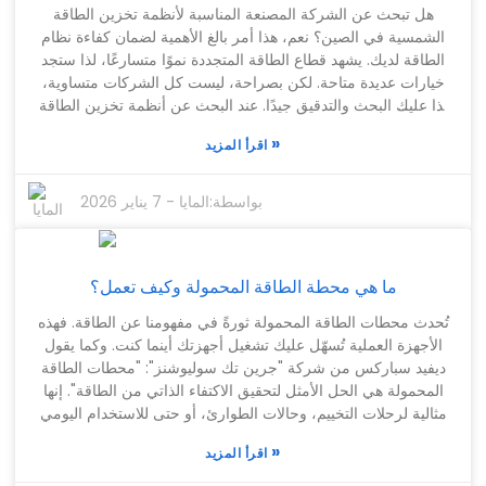
والتقصّي حول مختلف العلامات التجارية والأنواع يُؤتي ثماره حقاً،
هل تبحث عن الشركة المصنعة المناسبة لأنظمة تخزين الطاقة
ويُساعدك على تجنّب إهدار المال على منتج لا يُناسب احتياجاتك.
الشمسية في الصين؟ نعم، هذا أمر بالغ الأهمية لضمان كفاءة نظام
عندما تُخصّص وقتاً لاستكشاف خياراتك، ستكون مُستعداً بشكلٍ
الطاقة لديك. يشهد قطاع الطاقة المتجددة نموًا متسارعًا، لذا ستجد
أفضل للعثور على البطاريات القابلة لإعادة الشحن المثالية لأيّ
خيارات عديدة متاحة. لكن بصراحة، ليست كل الشركات متساوية،
استخدامٍ تُريدها فيه.
لذا عليك البحث والتدقيق جيدًا. عند البحث عن أنظمة تخزين الطاقة
الشمسية، من المهم جدًا الانتباه إلى أداء المنتجات. تتميز شركات
»
اقرأ المزيد
مثل BYD وCATL بسمعتها الطيبة. خصص بعض الوقت لدراسة
تقنياتها، وأنواع الضمانات التي تقدمها، وجودة خدمة العملاء. من
السهل جدًا أن تنخدع بالسعر، فقد تجد منتجًا مناسبًا لميزانيتك وتظن
بواسطة:
المايا
-
7 يناير 2026
أنه الخيار الأمثل! لكن لا تنسَ السؤال عن عمر البطاريات وسرعة
تدهورها مع مرور الوقت. أحيانًا، قد تكلفك الخيارات الأرخص أكثر
على المدى البعيد. لذا، خذ وقتك ووازن بين جميع الخيارات. إن اتخاذ
ما هي محطة الطاقة المحمولة وكيف تعمل؟
القرار الصحيح الآن يمكن أن يوفر عليك الصداع لاحقاً ويمكن أن
يحدث فرقاً كبيراً في مدى كفاءة نظام الطاقة الخاص بك - ومقدار
تُحدث محطات الطاقة المحمولة ثورةً في مفهومنا عن الطاقة. فهذه
ما تنفقه على المدى الطويل.
الأجهزة العملية تُسهّل عليك تشغيل أجهزتك أينما كنت. وكما يقول
ديفيد سباركس من شركة "جرين تك سوليوشنز": "محطات الطاقة
المحمولة هي الحل الأمثل لتحقيق الاكتفاء الذاتي من الطاقة". إنها
مثالية لرحلات التخييم، وحالات الطوارئ، أو حتى للاستخدام اليومي
عندما تحتاج إلى طاقة إضافية. ببساطة، تُخزّن هذه الوحدات الصغيرة
»
اقرأ المزيد
والقوية الطاقة لتستخدمها لاحقًا. وتعتمد معظمها على بطاريات
الليثيوم أيون، المعروفة بموثوقيتها العالية. مع هذه المحطات، يمكنك