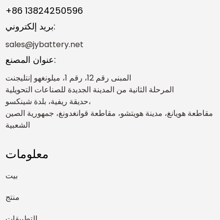
تخزين الطاقة، ليس فقط في عام ٢٠٢٥، بل وما بعده أيضاً.
+86 13824250596
بريد إلكتروني:
sales@jybattery.net
عنوان المصنع:
المبنى رقم 12، رقم 1، ميلونغهو إنتليجنت
المرحلة الثانية من المدينة الجديدة للصناعات التحويلية
حديقة ريفية، بلدة شينكسو،
مقاطعة هويانغ، مدينة هويتشو، مقاطعة قوانغدونغ، جمهورية الصين
الشعبية
معلومات
بيت
منتج
التطبيقات