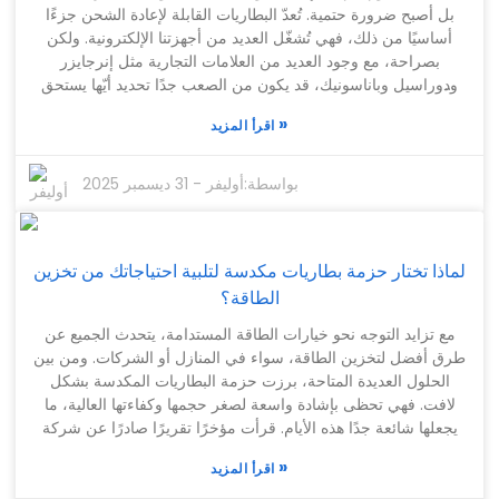
من أي وقت مضى. للأسف، أقل من نصف المستخدمين يدركون حقًا
بل أصبح ضرورة حتمية. تُعدّ البطاريات القابلة لإعادة الشحن جزءًا
أهمية شراء البطاريات البديلة الأصلية. قد يبدو البحث المسبق مهمة
أساسيًا من ذلك، فهي تُشغّل العديد من أجهزتنا الإلكترونية. ولكن
شاقة، لكن تخصيص الوقت الكافي لاختيار المنتج المناسب يستحق
بصراحة، مع وجود العديد من العلامات التجارية مثل إنرجايزر
العناء. فمعرفة ما تشتريه سيجنبك مشاكل مستقبلية ويضمن لك أداءً
ودوراسيل وباناسونيك، قد يكون من الصعب جدًا تحديد أيّها يستحق
ممتازاً لجهاز دايسون الخاص بك.
الشراء. تميل كل علامة تجارية إلى امتلاك مجموعة من الميزات
»
اقرأ المزيد
وتفاصيل الأداء الخاصة بها، ولكن لا تؤدي جميع البطاريات الأداء نفسه
في مختلف الظروف. لذا، عند البحث عن البطاريات القابلة لإعادة
الشحن المناسبة، من الأفضل التفكير في أمور مثل سعتها، ومدة
بواسطة:
أوليفر
-
31 ديسمبر 2025
تشغيلها، وما إذا كانت متوافقة مع أجهزتك. قد تتألق بعض البطاريات
في الأجهزة التي تستهلك طاقة عالية، بينما لا تُناسبها بطاريات أخرى.
في الواقع، الأمر كله يتعلق بموازنة احتياجاتك ومحاولة إيجاد التوازن
لماذا تختار حزمة بطاريات مكدسة لتلبية احتياجاتك من تخزين
الأمثل بين الجودة والسعر. قد يكون الأمر صعبًا بعض الشيء، لكن
البحث والتقصّي يُؤتي ثماره في النهاية.
الطاقة؟
مع تزايد التوجه نحو خيارات الطاقة المستدامة، يتحدث الجميع عن
طرق أفضل لتخزين الطاقة، سواء في المنازل أو الشركات. ومن بين
الحلول العديدة المتاحة، برزت حزمة البطاريات المكدسة بشكل
لافت. فهي تحظى بإشادة واسعة لصغر حجمها وكفاءتها العالية، ما
يجعلها شائعة جدًا هذه الأيام. قرأت مؤخرًا تقريرًا صادرًا عن شركة
"ماركتس آند ماركتس" يشير إلى أن السوق العالمية لتخزين الطاقة
»
اقرأ المزيد
بالبطاريات من المتوقع أن تقفز من حوالي 9.8 مليار دولار في عام
2020 إلى 31.6 مليار دولار بحلول عام 2026. أمرٌ مذهل، أليس