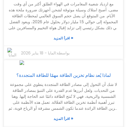
بشكل كبير على عمر جهازك. مع تطور التكنولوجيا، لا تتسرع في
مع ازدياد شعبية المغامرات في الهواء الطلق أكثر من أي وقت
اختيار أكبر وأقوى بطارية دون تفكير. أحيانًا، يكون من الأذكى إيجاد
مضى، أصبح امتلاك وسيلة موثوقة لشحن أجهزتك ضرورة ملحة هذه
توازن مناسب بين القوة والكفاءة. إذا وضعت هذا في اعتبارك،
الأيام. من المتوقع أن يصل حجم السوق العالمي لمحطات الطاقة
فستكون أكثر قدرة على اتخاذ خيارات أفضل، سواء كنت تتسوق
المحمولة إلى حوالي 1.5 مليار دولار بحلول عام 2026، ويعود الفضل
لنفسك أو تصمم تقنيات للآخرين. فالأمر كله يتعلق باتخاذ تلك
في ذلك بشكل رئيسي إلى تزايد إقبال هواة التخييم والمسافرين على
القرارات المدروسة التي تُحدث فرقًا حقيقيًا.
الطرقات الذين يبحثون عن الاستقلالية بعيدًا عن الشبكة الكهربائية.
»
اقرأ المزيد
توفر لك هذه المحطات الصغيرة راحة تشغيل أجهزتك أينما كنت -
أليس هذا رائعًا؟ غالبًا ما يعتمد عشاق الهواء الطلق على محطات
الطاقة المحمولة هذه لكل شيء، بدءًا من شحن هواتفهم الذكية
بواسطة:
المايا
-
18 يناير 2026
وصولًا إلى تشغيل الأجهزة المنزلية الصغيرة. إنها تُحدث فرقًا كبيرًا
في مدى متعة رحلتك في الهواء الطلق وراحتها. ولكن، لنكن
صريحين - ليست جميع محطات الطاقة المحمولة متماثلة، واختيار
لماذا يُعد نظام تخزين الطاقة مهمًا للطاقة المتجددة؟
المحطة المناسبة ليس بالأمر السهل دائمًا. قد لا تتمتع بعضها بسعة أو
قدرة كافية، مما قد يكون محبطًا للغاية عندما تعتمد عليها. لذلك، من
لا شك أن التحول إلى مصادر الطاقة المتجددة ينطوي على مجموعة
الضروري فهم المواصفات المهمة وكيفية أداء هذه المحطات في
من التحديات. ولعل أبرزها عدم القدرة على التنبؤ بمصادر الطاقة
ظروف الاستخدام الواقعية. تُظهر المراجعات والتقارير من خبراء
الشمسية والريحية، فهي لا تُنتج الطاقة دائمًا عند الحاجة إليها. وهنا
الصناعة أن علامات تجارية مثل Jackery وGoal Zero تتصدر
تبرز أهمية أنظمة تخزين الطاقة الفعّالة. تعمل هذه الأنظمة على
السوق حاليًا. لكن لا تغفل عن العلامات التجارية الأحدث أيضاً، فهي
تخزين الطاقة الزائدة عندما تكون الشمس مشرقة أو الرياح قوية، ثم
تُحرز تقدماً ملحوظاً. سيساعدك تخصيص بعض الوقت لاستكشاف
تُطلقها لاحقًا عندما يقل الإنتاج. فهي بمثابة خزان احتياطي، يُساعد
خياراتك على إيجاد محطة الطاقة المحمولة المثالية التي تُناسب
»
اقرأ المزيد
على ضمان تدفق الطاقة بسلاسة. إضافةً إلى ذلك، تُساهم أنظمة
مغامراتك، سواءً كانت رحلة تخييم في عطلة نهاية الأسبوع أو رحلة
تخزين الطاقة في استقرار شبكة الكهرباء، وتضمن توفر الطاقة عند