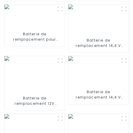
Batterie de
remplacement pour
Batterie de
aspirateurs ILIFE V3 V3s,
remplacement 14,4 V
V4, V5 11,1 V 2600 mAh
2800 mAh compatible
avec les aspirateurs
robots iLife A4s, A4s Pro,
A6, A7, A8, A9
Batterie de
remplacement 14,4 V
Batterie de
3000 mAh pour
remplacement 12V
aspirateur robot Ecovacs
3000mAh pour aspirateur
Deebot X500 X580 KK8
robot Ecovacs DT85G
CR120
DT85 DT83G, Ecovacs
Deebot M80 Pro DT87G
DN650