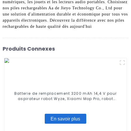
numériques, les jouets et les lecteurs audio portables. Choisissez
nos piles rechargeables Aa de Jieyo Technology Co., Ltd pour
une solution d'alimentation durable et économique pour tous vos
appareils électroniques. Découvrez la différence avec nos piles
rechargeables de haute qualité dès aujourd'hui
Produits Connexes
Batterie de remplacement 3200 mAh 14,4 V pour
aspirateur robot Wyze, Xiaomi Mop Pro, robot
serpillière, Conga Series 3290 3390 3490, STYTJ02YM,
Haier JX37, Yunmi MVVC01-G Pro
En savoir plus