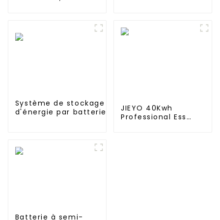
Ni-MH SC 4000 mAh
Ah pour lampadaire
12 V haute
solaire, lampe
température pour
solaire de jardin,
lampe solaire
lampe solaire de
pelouse
Système de stockage
JIEYO 40Kwh
d'énergie par batterie
Professional Ess
lithium-fer Jieyo
Container système
64KWH~200Kwh~1.6MWh
de stockage
à usage industriel et
d'énergie Bess
commercial
conteneur ess hors
réseau pour le
commerce et
l'industrie
Batterie à semi-