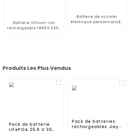
Batterie de scooter
électrique personnalisée
Batterie lithium-ion
12v 24V 36v 48v 60v 72v
rechargeable 18650 3S5P
18650 21700 10Ah 12Ah
11,1 V 12 V 10 Ah 15 Ah 20
20Ah 30Ah 40Ah 50ah
Ah Personnalisez le pack
60Ah 1000w
de batteries LI-ion pour
les appareils solaires
Produits Les Plus Vendus
Pack de batteries
Pack de batterie
rechargeables Jieyo
LiFePO4 25,6 V 36