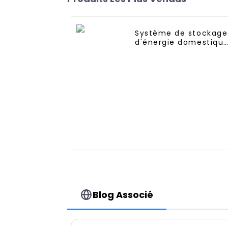
Système de stockage
d'énergie domestiqu
empilable à batterie
haute tension 204 V
50 Ah 10 kWh
Blog Associé