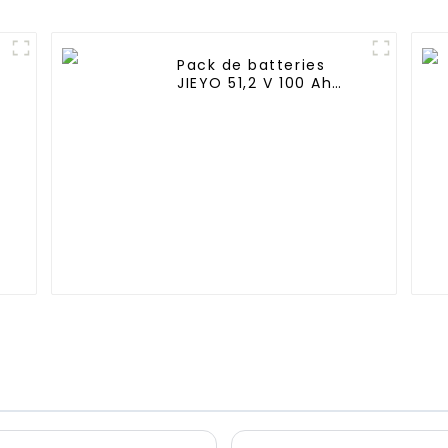
Pack de batteries
e
JIEYO 51,2 V 100 Ah
LiFePo4 à montage en
rack 5,12 kWh
Système d'énergie
solaire domestique