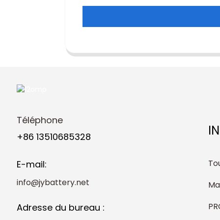
Téléphone
I
+86 13510685328
Tou
E-mail:
info@jybattery.net
Ma
PR
Adresse du bureau :