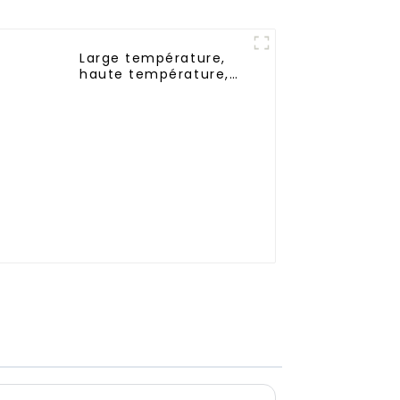
Large température,
haute température,
Nimh AA 1200mah 1.2V,
batterie rechargeable
Ni-Mh pour éclairage
de secours