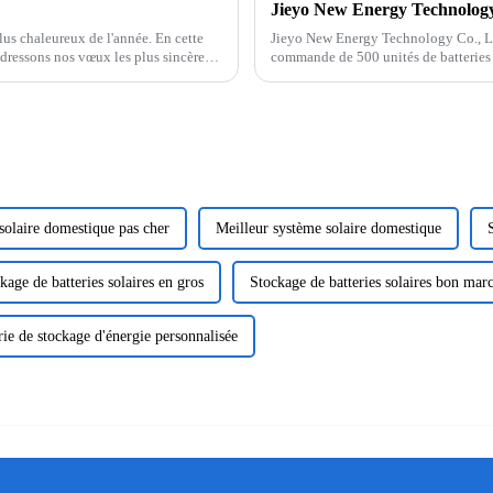
us chaleureux de l'année. En cette
Jieyo New Energy Technology Co., Ltd
adressons nos vœux les plus sincères
commande de 500 unités de batteries 
capacité de 2,68 kWh. Cette batterie à 
solaire domestique pas cher
Meilleur système solaire domestique
kage de batteries solaires en gros
Stockage de batteries solaires bon mar
rie de stockage d'énergie personnalisée