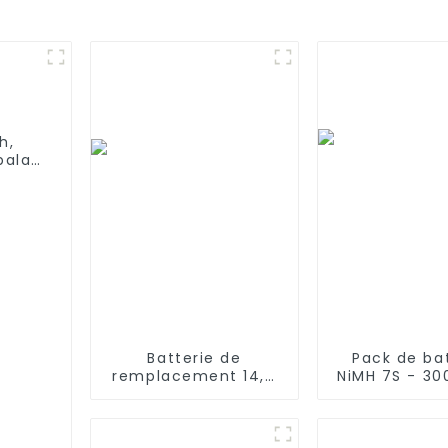
h,
alai
N,
X8905
Batterie de
Pack de ba
remplacement 14,4
NiMH 7S - 3
V 2800 mAh
8,4 V - Prise
compatible avec les
7 cellules ave
aspirateurs robots
silicone
iLife A4s, A4s Pro, A6,
connect