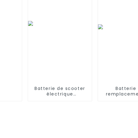
A7, A8, A9
Compatible 
2WD, 4WD, T
Buggie
Batterie de scooter
Batterie
électrique
remplaceme
personnalisée 12v
2600mAh pou
24V 36v 48v 60v 72v
SV780-N X
18650 21700 10Ah
SV760 Se
12Ah 20Ah 30Ah 40Ah
SV780_N_14 
50ah 60Ah 1000w