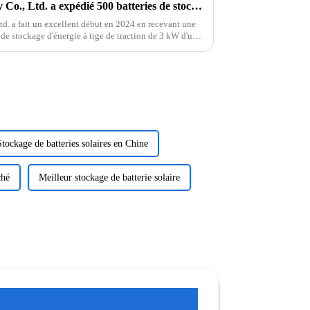
Jieyo New Energy Technology Co., Ltd. a expédié 500 batteries de stockage d'énergie de 3 kW
. a fait un excellent début en 2024 en recevant une
de stockage d'énergie à tige de traction de 3 kW d'une
tige de traction est l'une des ...
Stockage de batteries solaires en Chine
ché
Meilleur stockage de batterie solaire