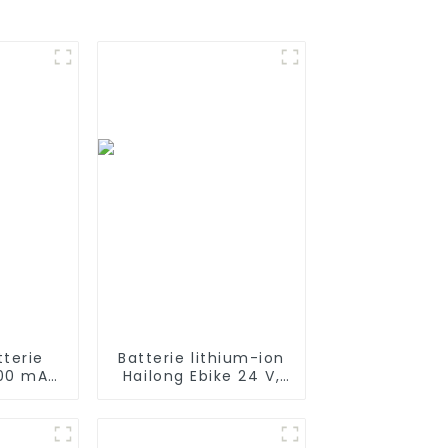
tterie
Batterie lithium-ion
000 mAh
Hailong Ebike 24 V,
 Deans,
36 V, 48 V, 52 V, 10
c fil en
Ah, 13 Ah, 15 Ah, 17
 et
Ah, 20 Ah, 24 Ah pour
eur
vélo/scooter