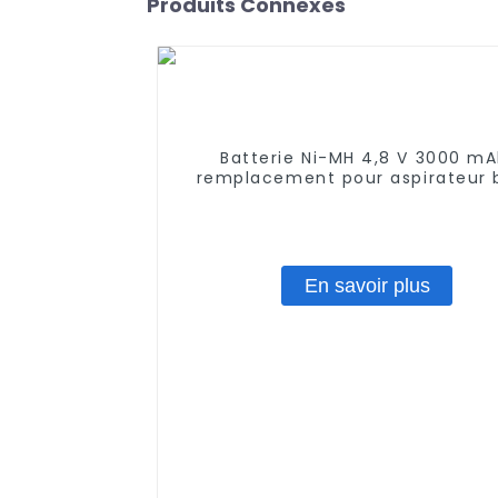
Produits Connexes
Batterie Ni-MH 4,8 V 3000 mA
remplacement pour aspirateur b
sans fil Euro Pro Shark X1725Q
V1700Z, VX1, VAC-V1930, V1930, 
En savoir plus