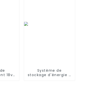
Traxxas
électrique
ruck &
s
 de
Système de
nt 18v
stockage d'énergie à
r Shark
batterie haute
B780N
tension de 20 kW
ries
SV780N