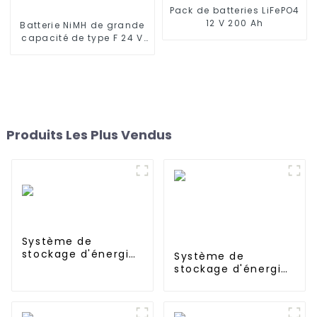
Pack de batteries LiFePO4
12 V 200 Ah
Batterie NiMH de grande
capacité de type F 24 V
40 Ah pour lampadaire
solaire
Produits Les Plus Vendus
Système de
stockage d'énergie
Système de
à batterie haute
stockage d'énergie
tension de 20 kW
domestique
empilable à
batterie haute