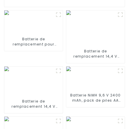
Batterie de
remplacement pour
aspirateurs ILIFE V3 V3s,
Batterie de
V4, V5 11,1 V 2600 mAh
remplacement 14,4 V
2600 mAh compatible
avec Eufy RoboVac 11, 11S,
11S MAX, 11S PLUS, 12, 15C,
15C MAX, 15T, 25C, 30, 30C
MAX, 35C
Batterie NiMH 9,6 V 2400
mAh, pack de piles AA
Batterie de
rechargeables pour
remplacement 14,4 V
camion RC, char RC et
3200 mAh pour
cuirassé RC
aspirateur robot Ecovacs
Deebot Ozmo 900, 901,
Deebot N8, N8 Pro