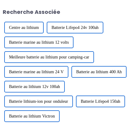
smartphones aux véhicules
nos vœux les plus sincères avec
électriques (VE). La demande
un cœur reconnaissant. Merci à
Recherche Associée
en batteries efficaces et
tous...
durables...
Centre au lithium
Batterie Lifepo4 24v 100ah
Batterie marine au lithium 12 volts
Meilleure batterie au lithium pour camping-car
Batterie marine au lithium 24 V
Batterie au lithium 400 Ah
Batterie au lithium 12v 100ah
Batterie lithium-ion pour onduleur
Batterie Lifepo4 150ah
Batterie au lithium Victron