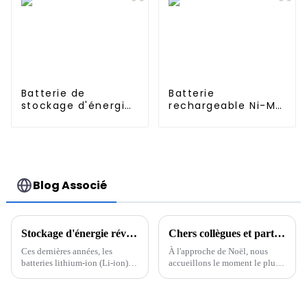
tension 204 V 100
Ah 20 kWh
Batterie de
Batterie
stockage d'énergie
rechargeable Ni-MH
domestique UPS
17670 4000 mAh 1,2
48V 200Ah 10KWH
V haute
pour systèmes de
température pour
stockage d'énergie
éclairage de
domestique
secours, lampes
frontales minières
Blog Associé
Stockage d'énergie révolutionnaire : l'avenir des batteries lithium-ion
Chers collègues et partenaires
Ces dernières années, les
À l'approche de Noël, nous
batteries lithium-ion (Li-ion)
accueillons le moment le plus
sont devenues une pierre
chaleureux de l'année. En cette
angulaire de la technologie
période pleine de bénédictions
moderne, alimentant tout, des
et d'espoir, nous vous adressons