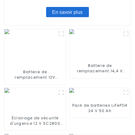
En savoir plus
Batterie de
remplacement 14,4 V
Batterie de
2600 mAh compatible
remplacement 12V
avec Conga 950 990
3000mAh pour aspirateur
1090 1790 190
robot Ecovacs DT85G
DT85 DT83G, Ecovacs
Deebot M80 Pro DT87G
DN650
Pack de batteries LiFePO4
24 V 50 Ah
Éclairage de sécurité
d'urgence 12 V SC2800
mAh NiMH haute
température taille C