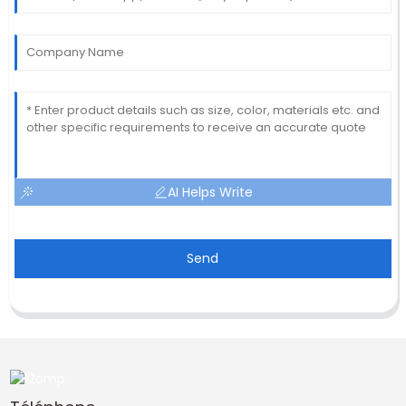
AI Helps Write
Send