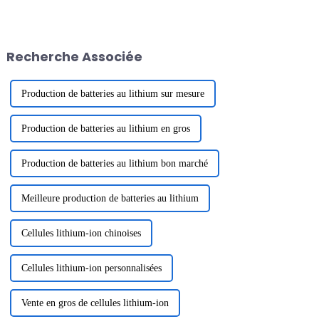
commande de 500 unités de
intermédiaires le 12 janvier
batteries de stockage d'énergie
2024. La destination du team-
à tige de traction de 3 kW d'une
building était Zhonghai
capacité de 2,68 kWh. Cette
Tangquan dans la ville de
Recherche Associée
batterie à tige de traction est
Huizhou. Le but de ...
l'une des ...
Production de batteries au lithium sur mesure
Production de batteries au lithium en gros
Production de batteries au lithium bon marché
Meilleure production de batteries au lithium
Cellules lithium-ion chinoises
Cellules lithium-ion personnalisées
Vente en gros de cellules lithium-ion