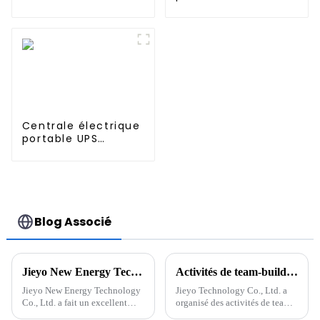
3000W avec
fonction UPS ou
avec système de
stockage d'énergie
ESS de plus grande
capacité
Centrale électrique
portable UPS
5376Wh 5000W et
système de
stockage d'énergie
solaire ESS
Blog Associé
Jieyo New Energy Technology Co., Ltd. a expédié 500 batteries de stockage d'énergie de 3 kW
Activités de team-building de Jieyo Technology Co., Ltd.
Jieyo New Energy Technology
Jieyo Technology Co., Ltd. a
Co., Ltd. a fait un excellent
organisé des activités de team-
début en 2024 en recevant une
building pour les cadres