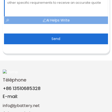
AI Helps Write
Send
Téléphone
+86 13510685328
E-mail:
info@jybattery.net