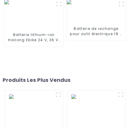
AV752, AV751, RV761,
DE33, DE35, DG716, DG710,
RV851WV, RV871, RV1000S,
OZMO 610, 901, 902, DD46
2600 mAh, 14,4 V
Batterie de rechange
pour outil électrique 18 V
Batterie lithium-ion
6 000 mAh au lithium
Hailong Ebike 24 V, 36 V,
Lion pour BL1840 BL1845
48 V, 52 V, 10 Ah, 13 Ah, 15
BL1850 BL1860
Ah, 17 Ah, 20 Ah, 24 Ah
pour vélo/scooter
électrique
Produits Les Plus Vendus