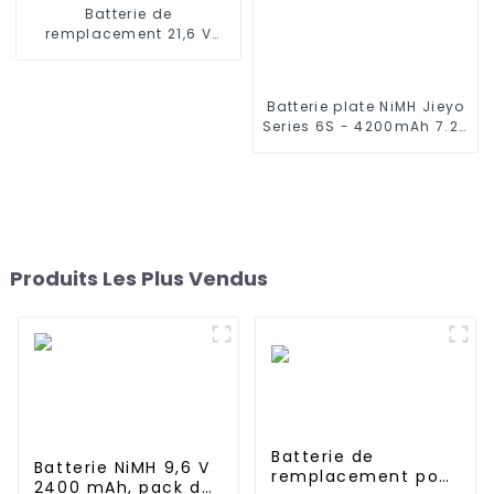
Batterie de
remplacement 21,6 V
4000 mAh pour Dyson V8
Batterie plate NiMH Jieyo
Series 6S - 4200mAh 7.2V
- Fiche Tamiya, fil de
silicone à 6 cellules en
nickel-hydrure
métallique compatible
avec camions et buggies
2WD 4WD
Produits Les Plus Vendus
Batterie de
Batterie NiMH 9,6 V
remplacement pour
2400 mAh, pack de