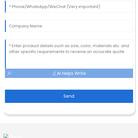
AI Helps Write
Send