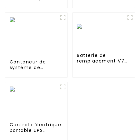
haut-parleurs Sony
piles AA
SRS-X3 SRS-XB2
rechargeables pour
SRS-XB20
camion RC, char RC
et cuirassé RC
Batterie de
remplacement V7
Conteneur de
2000mAh 21,6V pour
système de
Dyson
stockage d'énergie
solaire à usage
commercial JIEYO
1mWh 2mWh 3mWh
Centrale électrique
portable UPS
5376Wh 5000W et