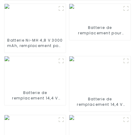
Batterie de
remplacement pour
iRobot Scooba 330 5800
Batterie Ni-MH 4,8 V 3000
6000
mAh, remplacement pour
aspirateur balai sans fil
Euro Pro Shark X1725QN,
V1700Z, VX1, VAC-V1930,
V1930, X8905
Batterie de
remplacement 14,4 V
Batterie de
3000 mAh pour
remplacement 14,4 V
aspirateur robot Ecovacs
2800 mAh compatible
Deebot X500 X580 KK8
avec les aspirateurs
CR120
robots Ecovacs Deebot
500, Deebot M82, Deebot
CR130