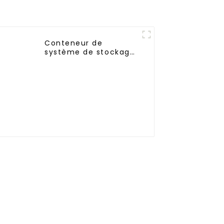
Conteneur de
système de stockage
d'énergie solaire à
usage commercial
JIEYO 1mWh 2mWh
3mWh