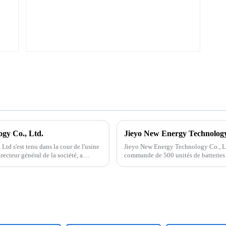
ogy Co., Ltd.
td s'est tenu dans la cour de l'usine
Jieyo New Energy Technology Co., Ltd
recteur général de la société, a
commande de 500 unités de batteries 
capacité de 2,68 kWh. Cette batterie à 