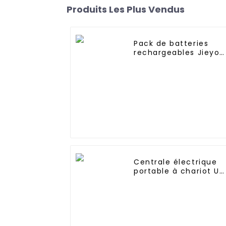
Produits Les Plus Vendus
Pack de batteries
rechargeables Jieyo
Ni-MH SC 4000 mAh 1
V haute température
pour lampe solaire
Centrale électrique
portable à chariot UP
2688Wh 3000W