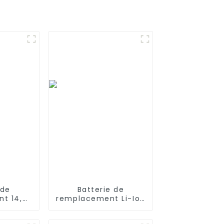
 de
Batterie de
t 14,4
remplacement Li-Ion
mAh
14,4 V 5200 MAH pour
vec les
aspirateur robot Eufy