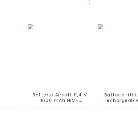
Roomba 4100
aspirateurs 
Roomba 4210, iRobot
iLife A4s, A4s
4905
A7, A8, 
Batterie Airsoft 8,4 V
Batterie lith
1600 mAh NiMH
rechargeabl
Nunchuck avec mini
3S5P 11,1 V 12
connecteur Tamiya
15 Ah 20
Batterie papillon en
Personnalis
forme de bâton pour
pack de batte
fusils Airsoft Gun M4
ion pour 
appareils so