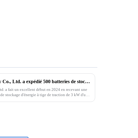
Jieyo New Energy Technology Co., Ltd. a expédié 500 batteries de stockage d'énergie de 3 kW
. a fait un excellent début en 2024 en recevant une
de stockage d'énergie à tige de traction de 3 kW d'une
tige de traction est l'une des ...