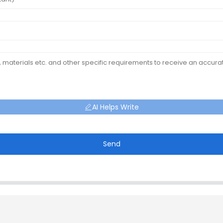
AI Helps Write
Send