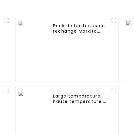
Pack de batteries de
rechange Markita
2
BL1830 au lithium 18 V
3,0 Ah
Large température,
S
haute température,
Nimh AAA 600mah
1.2V, batterie
rechargeable Ni-Mh
pour éclairage de
secours