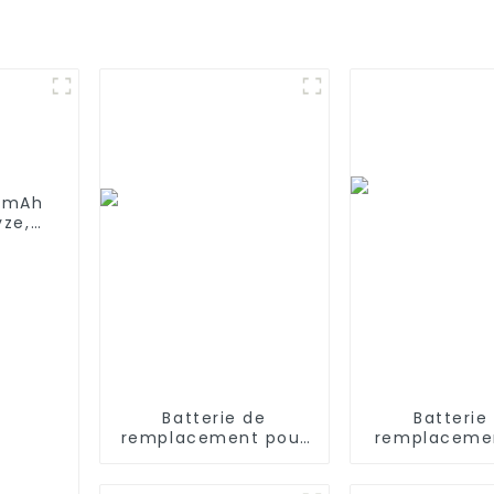
0 mAh
yze,
re,
0,
mi
Batterie de
Batterie
remplacement pour
remplacemen
iRobot Roomba 400,
V 2800 
Roomba 4000,
compatible a