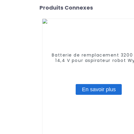
Produits Connexes
Batterie de remplacement 320
14,4 V pour aspirateur robot W
Xiaomi Mop Pro, robot serpilliè
Conga Series 3290 3390 349
STYTJ02YM, Haier JX37, Yun
MVVC01-G Pro
En savoir plus