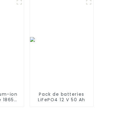
robots
Robovac L10 L70
 Pro, A6,
Hybrid 360 S9 X90
A9
X95
ium-ion
Pack de batteries
e 18650
LiFePO4 12 V 50 Ah
 V 10 Ah
 Ah
ez le
ries LI-
les
laires