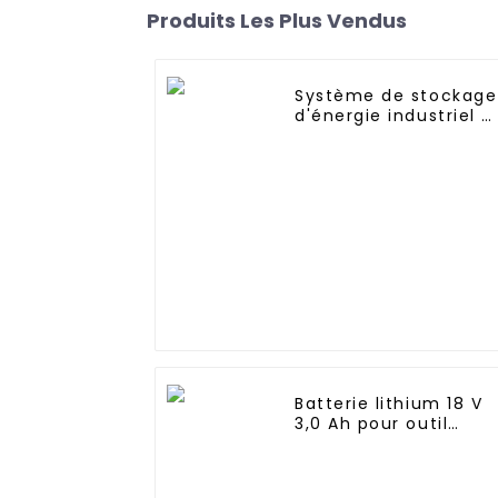
Produits Les Plus Vendus
Système de stockage
d'énergie industriel e
commercial pour
armoire de batterie
au lithium-fer Jieyo
215 kWh
Batterie lithium 18 V
3,0 Ah pour outil
électrique Makita
BL1815 BL1830 BL1840
BL1845