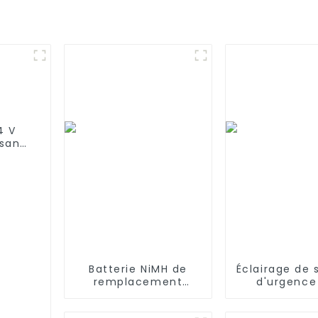
4 V
 sans
2
100
Batterie NiMH de
Éclairage de 
remplacement
d'urgence
3000mAh 14,4V pour
SC2800 mAh
iRobot Roomba 500
haute tempé