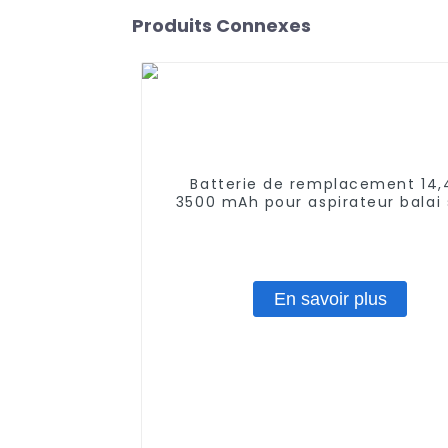
Produits Connexes
Batterie de remplacement 14,
3500 mAh pour aspirateur balai
fil Shark XBT1106 SV1106 SV111
Freestyle Navigator XB1100 SV1
SV1107 Batterie Ni-MH
En savoir plus