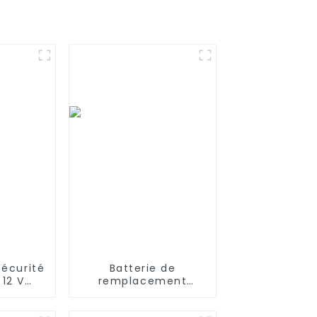
sécurité
Batterie de
 12 V
remplacement
 NiMH
rechargeable 3,7 V
rature
3200 MAH 3500 mAh