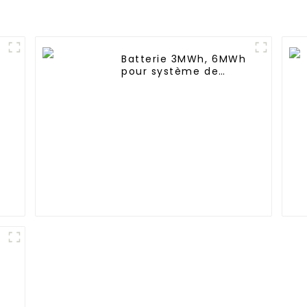
Batterie 3MWh, 6MWh
t
pour système de
stockage d'énergie
solaire Conteneur au
lithium pour
utilisation
commerciale et
industrielle