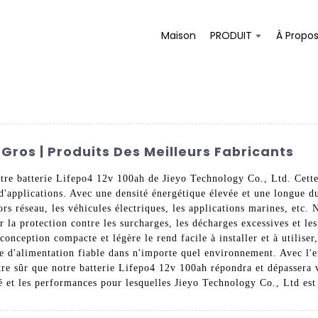
Maison
PRODUIT
À Propo
 Gros | Produits Des Meilleurs Fabricants
tre batterie Lifepo4 12v 100ah de Jieyo Technology Co., Ltd. Cette
d'applications. Avec une densité énergétique élevée et une longue dur
hors réseau, les véhicules électriques, les applications marines, etc
 protection contre les surcharges, les décharges excessives et les c
conception compacte et légère le rend facile à installer et à utilise
rce d'alimentation fiable dans n'importe quel environnement. Avec l
tre sûr que notre batterie Lifepo4 12v 100ah répondra et dépassera v
té et les performances pour lesquelles Jieyo Technology Co., Ltd est