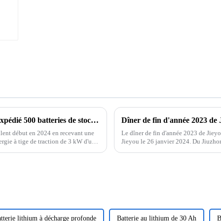
Jieyo New Energy Technology Co., Ltd. a expédié 500 batteries de stockage d'énergie de 3 kW
Dîner de fin d'année 2023 de 
llent début en 2024 en recevant une
Le dîner de fin d'année 2023 de Jieyo
rgie à tige de traction de 3 kW d'une
Jieyou le 26 janvier 2024. Du Jiuzhong
t l'une des ...
prononcé un discours, ...
tterie lithium à décharge profonde
Batterie au lithium de 30 Ah
B