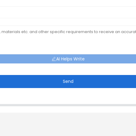
AI Helps Write
Send