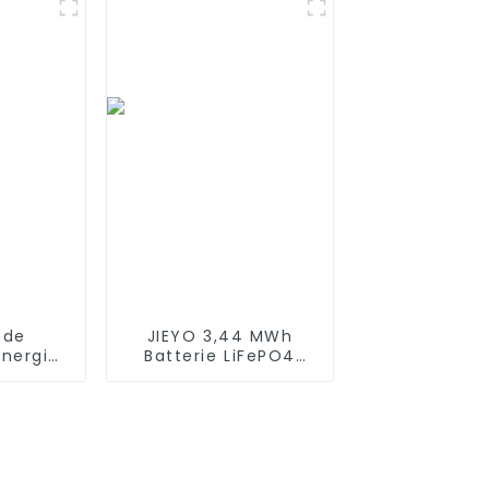
C
3000 mAh pour
haut-parleur
Bluetooth sans fil
Harman Kardon Onyx
Studio 1/2/3/4
 de
JIEYO 3,44 MWh
énergie
Batterie LiFePO4
 2mwh
haute tension
eneur
Conteneur d'énergie
ion en
solaire extérieur
re pour
pour système
ce et
hybride hors réseau
rie