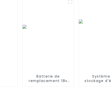
600 700 800
taille 
Batterie de
Système
remplacement 18v
stockage d'
2600mAh pour Shark
JIEYO 1mwh
SV780-N XB780N
3mwh Cont
SV760 Series
d'alimentat
SV780_N_14 SV780N
énergie solai
le commer
l'indust