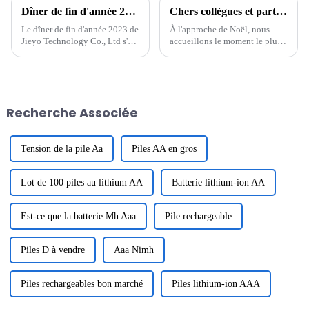
Dîner de fin d'année 2023 de Jieyo Technology Co., Ltd.
Chers collègues et partenaires
Le dîner de fin d'année 2023 de
À l'approche de Noël, nous
Jieyo Technology Co., Ltd s'est
accueillons le moment le plus
tenu dans la cour de l'usine
chaleureux de l'année. En cette
Jieyou le 26 janvier 2024. Du
période pleine de bénédictions
Jiuzhong, président et directeur
et d'espoir, nous vous adressons
général de la société, a
nos vœux les plus sincères avec
prononcé un discours, ...
un cœur reconnaissant. Merci à
Recherche Associée
tous...
Tension de la pile Aa
Piles AA en gros
Lot de 100 piles au lithium AA
Batterie lithium-ion AA
Est-ce que la batterie Mh Aaa
Pile rechargeable
Piles D à vendre
Aaa Nimh
Piles rechargeables bon marché
Piles lithium-ion AAA