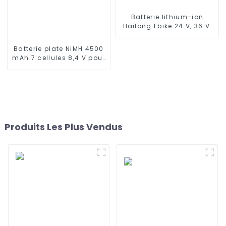
Batterie lithium-ion
Hailong Ebike 24 V, 36 V,
48 V, 52 V, 10 Ah, 13 Ah, 15
Ah, 17 Ah, 20 Ah, 24 Ah
Batterie plate NiMH 4500
pour vélo/scooter
mAh 7 cellules 8,4 V pour
électrique
véhicules à l'échelle 1/10
ou plus Batterie de
rechange pour voiture
RC, camion RC, char RC,
bateau RC avec
connecteur Tamiya
standard
Produits Les Plus Vendus