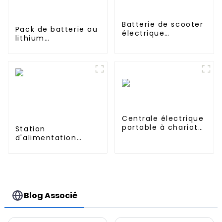
Batterie de scooter
Pack de batterie au
électrique
lithium
personnalisée 24V
supplémentaire
36v 48v 60v 72v
pour mise à niveau
18650 21700 10Ah
M365 1S PRO 36 V
12Ah 20Ah 30Ah
9,0 Ah Accessoires
40Ah 50ah 60Ah
pour scooter
batterie de vélo
électrique Xiaomi
électrique
M365 Pro2
Réparation
supplémentaire
Centrale électrique
portable à chariot
Station
UPS 2688Wh 3000W
d'alimentation
portable UPS 1152
Wh 1200 W pour une
utilisation à
domicile ou à
l'extérieur
Blog Associé