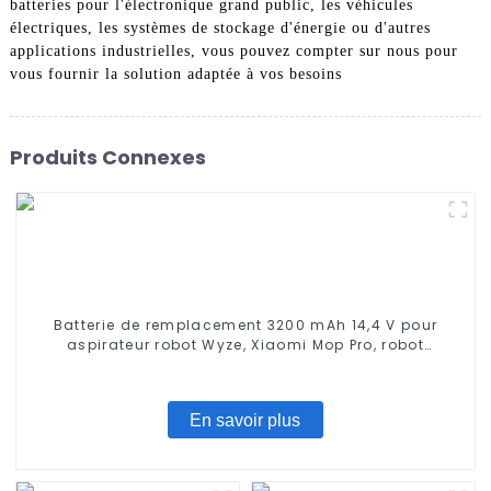
batteries pour l'électronique grand public, les véhicules
électriques, les systèmes de stockage d'énergie ou d'autres
applications industrielles, vous pouvez compter sur nous pour
vous fournir la solution adaptée à vos besoins
Produits Connexes
Batterie de remplacement 3200 mAh 14,4 V pour
aspirateur robot Wyze, Xiaomi Mop Pro, robot
serpillière, Conga Series 3290 3390 3490, STYTJ02YM,
Haier JX37, Yunmi MVVC01-G Pro
En savoir plus