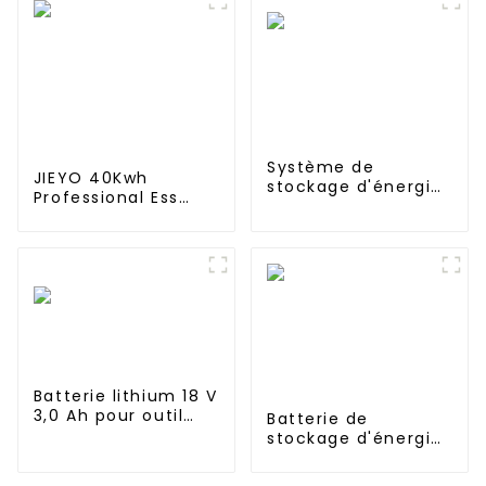
Système de
JIEYO 40Kwh
stockage d'énergie
Professional Ess
industriel et
Container système
commercial pour
de stockage
armoire de batterie
d'énergie Bess
au lithium-fer Jieyo
conteneur ess hors
215 kWh
réseau pour le
commerce et
l'industrie
Batterie lithium 18 V
3,0 Ah pour outil
Batterie de
électrique Makita
stockage d'énergie
BL1815 BL1830 BL1840
domestique UPS
BL1845
48V 100Ah 5KWH