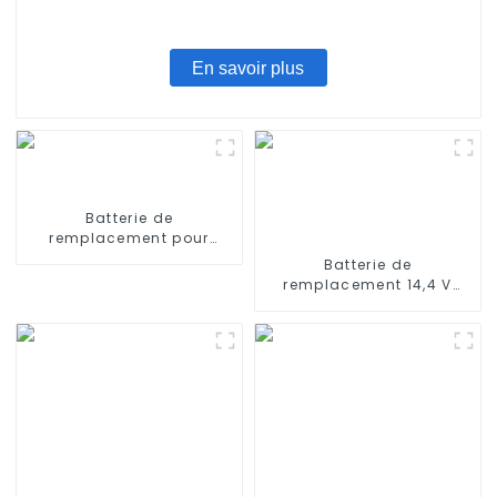
En savoir plus
Batterie de
remplacement pour
iRobot Scooba 330 5800
Batterie de
6000
remplacement 14,4 V
2600 mAh compatible
avec Conga 950 990
1090 1790 190