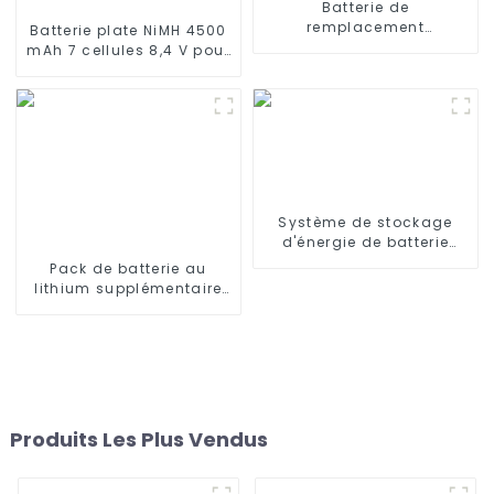
Batterie de
remplacement
Batterie plate NiMH 4500
rechargeable 3,7 V 3200
mAh 7 cellules 8,4 V pour
MAH 3500 mAh 3000 mAh
véhicules à l'échelle 1/10
pour haut-parleur
ou plus Batterie de
Bluetooth sans fil
rechange pour voiture
Harman Kardon Onyx
RC, camion RC, char RC,
Studio 1/2/3/4
bateau RC avec
connecteur Tamiya
standard
Système de stockage
d'énergie de batterie
solaire BESS 114kwh
Pack de batterie au
230kwh armoire
lithium supplémentaire
conteneur ESS pour le
pour mise à niveau M365
commerce et l'industrie
1S PRO 36 V 9,0 Ah
Accessoires pour scooter
électrique Xiaomi M365
Pro2 Réparation
supplémentaire
Produits Les Plus Vendus