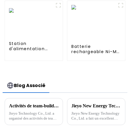
fixée au mur pour
les systèmes de
stockage d'énergie
domestique
Station
Batterie
d'alimentation
rechargeable Ni-MH
portable UPS 1152
17670 4000 mAh 1,2
Wh 1200 W pour une
V haute
utilisation à
température pour
domicile ou à
éclairage de
l'extérieur
secours, lampes
frontales minières
Blog Associé
Activités de team-building de Jieyo Technology Co., Ltd.
Jieyo New Energy Technology Co., Ltd. a expédié 500 batteries de stockage d'énergie de 3 kW
Jieyo Technology Co., Ltd. a
Jieyo New Energy Technology
organisé des activités de team-
Co., Ltd. a fait un excellent
building pour les cadres
début en 2024 en recevant une
intermédiaires le 12 janvier
commande de 500 unités de