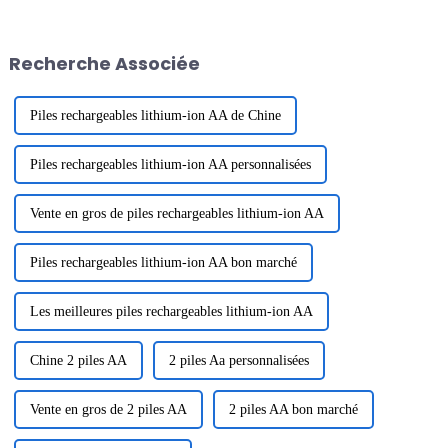
2024. La destination du team-
batteries de stockage d'énergie
building était Zhonghai
à tige de traction de 3 kW d'une
Tangquan dans la ville de
capacité de 2,68 kWh. Cette
Recherche Associée
Huizhou. Le but de ...
batterie à tige de traction est
l'une des ...
Piles rechargeables lithium-ion AA de Chine
Piles rechargeables lithium-ion AA personnalisées
Vente en gros de piles rechargeables lithium-ion AA
Piles rechargeables lithium-ion AA bon marché
Les meilleures piles rechargeables lithium-ion AA
Chine 2 piles AA
2 piles Aa personnalisées
Vente en gros de 2 piles AA
2 piles AA bon marché