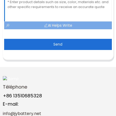
AI Helps Write
Send
Téléphone
+86 13510685328
E-mail:
info@jybattery.net