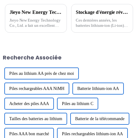
Jieyo New Energy Technology Co., Ltd. a expédié 500 batteries de stockage d'énergie de 3 kW
Stockage d'énergie révolutionnaire : l'avenir des batteries lithium-ion
Jieyo New Energy Technology
Ces dernières années, les
Co., Ltd. a fait un excellent
batteries lithium-ion (Li-ion)
début en 2024 en recevant une
sont devenues une pierre
commande de 500 unités de
angulaire de la technologie
batteries de stockage d'énergie
moderne, alimentant tout, des
à tige de traction de 3 kW d'une
smartphones aux véhicules
capacité de 2,68 kWh. Cette
électriques (VE). La demande
Recherche Associée
batterie à tige de traction est
en batteries efficaces et
l'une des ...
durables...
Piles au lithium AA près de chez moi
Piles rechargeables AAA NiMH
Batterie lithium-ion AA
Acheter des piles AAA
Piles au lithium C
Tailles des batteries au lithium
Batterie de la télécommande
Piles AAA bon marché
Piles rechargeables lithium-ion AA