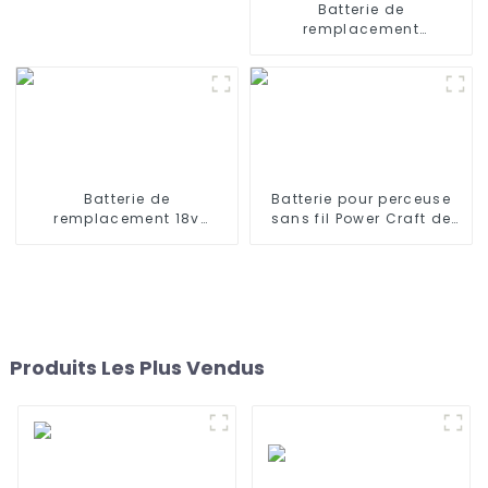
Batterie de
remplacement
rechargeable 3,7 V 3200
MAH 3500 mAh 3000 mAh
pour haut-parleur
Bluetooth sans fil
Harman Kardon Onyx
Studio 1/2/3/4
Batterie de
Batterie pour perceuse
remplacement 18v
sans fil Power Craft de
2600mAh pour Shark
haute qualité, batterie
SV780-N XB780N SV760
rechargeable Ni-CD 18 V
Series SV780_N_14
pour outils électriques
SV780N
Produits Les Plus Vendus