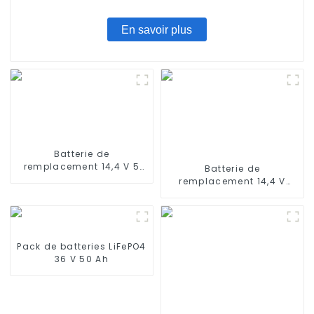
En savoir plus
Batterie de
remplacement 14,4 V 5
Batterie de
200 mAh compatible
remplacement 14,4 V
avec Ecovacs T5 T8 T9
2800 mAh compatible
DX65 DX96 X1
avec les aspirateurs
robots Ecovacs Deebot
500, Deebot M82, Deebot
CR130
Pack de batteries LiFePO4
36 V 50 Ah