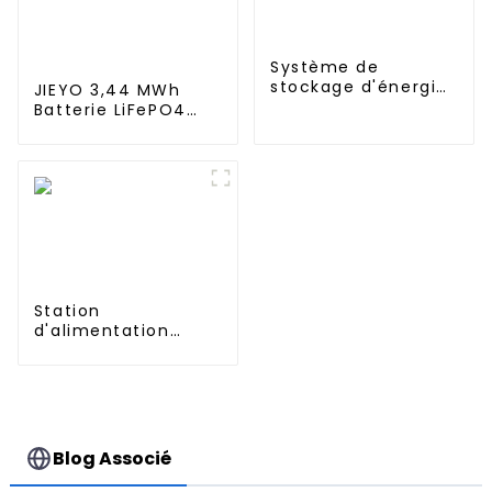
Système de
stockage d'énergie
JIEYO 3,44 MWh
solaire domestique
Batterie LiFePO4
empilable UPS
haute tension
40 kWh et BESS
Conteneur
d'énergie solaire
extérieur pour
système hybride
hors réseau
Station
d'alimentation
portable UPS 1152
Wh 1200 W pour une
utilisation à
domicile ou à
l'extérieur
Blog Associé