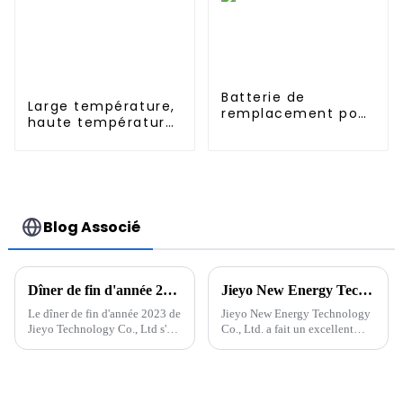
Batterie de
Large température,
remplacement pour
haute température,
aspirateurs ILIFE V3s
Nimh N 500mah
Pro, V5s Pro, V8s
1.2V, batterie
14,8 V 2600 mAh
rechargeable Ni-Mh
pour éclairage de
secours
Blog Associé
Dîner de fin d'année 2023 de Jieyo Technology Co., Ltd.
Jieyo New Energy Technology Co., Ltd. a expédié 500 batteries de stockage d'énergie de 3 kW
Le dîner de fin d'année 2023 de
Jieyo New Energy Technology
Jieyo Technology Co., Ltd s'est
Co., Ltd. a fait un excellent
tenu dans la cour de l'usine
début en 2024 en recevant une
Jieyou le 26 janvier 2024. Du
commande de 500 unités de
Jiuzhong, président et directeur
batteries de stockage d'énergie
général de la société, a
à tige de traction de 3 kW d'une