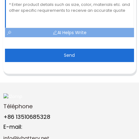
AI Helps Write
Send
Téléphone
+86 13510685328
E-mail:
info@jybattery.net