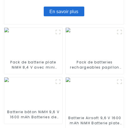
En savoir plus
Pack de batterie plate
Pack de batteries
NiMH 8,4 V avec mini
rechargeables papillon
connecteur Tamiya
9,6 V NiMH 1600 mAh
Batterie haute capacité
avec mini connecteur
1600 mAh pour pistolets
Tamiya pour AEG
airsoft MP5
Batterie bâton NiMH 9,6 V
1600 mAh Batteries de
Batterie Airsoft 9,6 V 1600
type bâton haute
mAh NiMH Batterie plate
performance avec