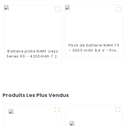
avec mini connecteur
connecteur mini Tamiya
Tamiya pour Airsoft MP5,
pour pistolet Airsoft
Scar, M249, M240B, M60,
G36, M14, RPK, PKM
Pack de batterie NiMH 7S
- 3000 mAh 8,4 V - Prise
Batterie plate NiMH Jieyo
Deans, 7 cellules avec fil
Series 6S - 4200mAh 7.2V
en silicone et connecteur
- Fiche Tamiya, fil de
Compatible Traxxas 2WD,
silicone à 6 cellules en
4WD, Truck & Buggies
nickel-hydrure
métallique compatible
avec camions et buggies
2WD 4WD
Produits Les Plus Vendus