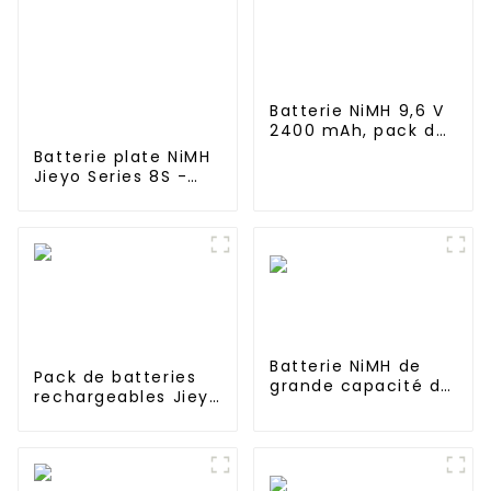
Batterie NiMH 9,6 V
2400 mAh, pack de
piles AA
Batterie plate NiMH
rechargeables pour
Jieyo Series 8S -
camion RC, char RC
3000 mAh 9,6 V -
et cuirassé RC
Fiche Tamiya, fil de
silicone à 8 cellules
en nickel-hydrure
métallique
compatible avec
les camions et
buggies 2WD 4WD
Batterie NiMH de
Pack de batteries
grande capacité de
rechargeables Jieyo
type F 24 V 40 Ah
Ni-MH SC 4000 mAh
pour lampadaire
12 V haute
solaire
température pour
lampe solaire