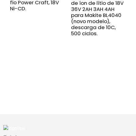
fio Power Craft, 18V
de íon de lítio de 18V
d
Ni-CD.
36V 2AH 3AH 4AH
p
para Makite BL4040
e
(novo modelo),
c
descarga de 10C,
B
500 ciclos.
e