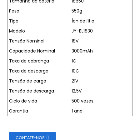
Tamanho da bateria
18650
Peso
550g
Tipo
Íon de lítio
Modelo
JY-BL1830
Tensão Nominal
18V
Capacidade Nominal
3000mAh
Taxa de cobrança
1C
Taxa de descarga
10C
Tensão de carga
21V
Tensão de descarga
12,5V
Ciclo de vida
500 vezes
Garantia
1 ano
CONTATE-NOS