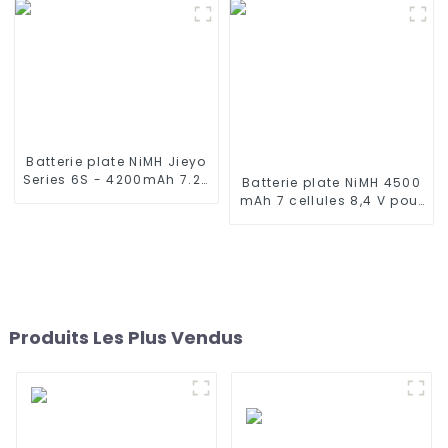
11S MAX, 11S PLUS, 12, 15C,
15C MAX, 15T, 25C, 30, 30C
MAX, 35C
Batterie plate NiMH Jieyo
Series 6S - 4200mAh 7.2V
Batterie plate NiMH 4500
- Fiche Tamiya, fil de
mAh 7 cellules 8,4 V pour
silicone à 6 cellules en
véhicules à l'échelle 1/10
nickel-hydrure
ou plus Batterie de
métallique compatible
rechange pour voiture
avec camions et buggies
RC, camion RC, char RC,
2WD 4WD
bateau RC avec
connecteur Tamiya
standard
Produits Les Plus Vendus