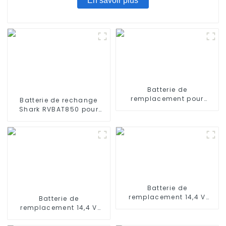
En savoir plus
Batterie de
remplacement pour
Batterie de rechange
iRobot Roomba 400,
Shark RVBAT850 pour
Roomba 4000, Roomba
aspirateurs robots Shark
4100 Roomba 4210,
Ion R75, R85, RV850, S87,
iRobot 4905
AV752, AV751, RV761,
RV851WV, RV871, RV1000S,
2600 mAh, 14,4 V
Batterie de
remplacement 14,4 V
Batterie de
2600 mAh compatible
remplacement 14,4 V
avec Ecovacs Deebot
2600 mAh compatible
N79S, 500, N79, DN622
avec Eufy RoboVac 11, 11S,