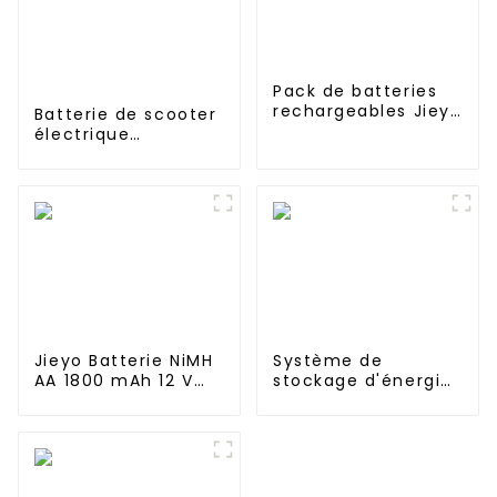
Pack de batteries
rechargeables Jieyo
Batterie de scooter
Ni-MH SC 4000 mAh
électrique
12 V haute
personnalisée 12v
température pour
24V 36v 48v 60v
lampe solaire
72v 18650 21700
10Ah 12Ah 20Ah
30Ah 40Ah 50ah
60Ah 1000w
Jieyo Batterie NiMH
Système de
AA 1800 mAh 12 V
stockage d'énergie
haute température
JIEYO 1mwh 2mwh
Taille AA Ni-Mh
3mwh Conteneur
Batteries
d'alimentation en
rechargeables pour
énergie solaire pour
équipement
le commerce et