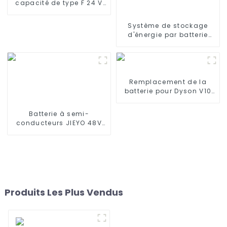
capacité de type F 24 V
40 Ah pour lampadaire
solaire
Système de stockage
d'énergie par batterie
lithium-fer Jieyo
64KWH~200Kwh~1.6MWh à
usage industriel et
commercial
Remplacement de la
batterie pour Dyson V10
SV12
Batterie à semi-
conducteurs JIEYO 48V
100AH ​​Batterie lifepo4
montée en rack Stockage
d'énergie solaire
domestique
Produits Les Plus Vendus