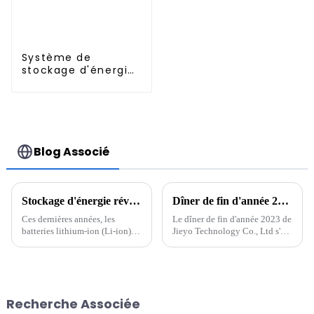
Système de
stockage d'énergie
ESS industriel et
commercial
empilable de 57
kWh
Blog Associé
Stockage d'énergie révolutionnaire : l'avenir des batteries lithium-ion
Dîner de fin d'année 2023 de Jieyo Technology Co., Ltd.
Ces dernières années, les
Le dîner de fin d'année 2023 de
batteries lithium-ion (Li-ion)
Jieyo Technology Co., Ltd s'est
sont devenues une pierre
tenu dans la cour de l'usine
angulaire de la technologie
Jieyou le 26 janvier 2024. Du
moderne, alimentant tout, des
Jiuzhong, président et directeur
smartphones aux véhicules
général de la société, a
électriques (VE). La demande
prononcé un discours, ...
Recherche Associée
en batteries efficaces et