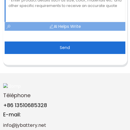
AI Helps Write
Send
Téléphone
+86 13510685328
E-mail:
info@jybattery.net