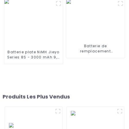
Batterie de
remplacement
Batterie plate NiMH Jieyo
rechargeable 3,7 V 3200
Series 8S - 3000 mAh 9,6
MAH 3500 mAh 3000 mAh
V - Fiche Tamiya, fil de
pour haut-parleur
silicone à 8 cellules en
Bluetooth sans fil
nickel-hydrure
Harman Kardon Onyx
métallique compatible
Studio 1/2/3/4
avec les camions et
buggies 2WD 4WD
Produits Les Plus Vendus