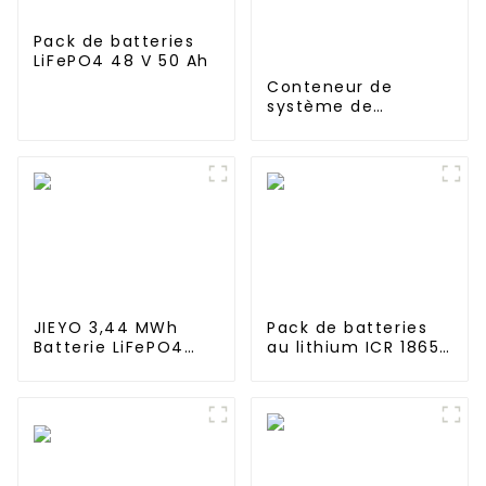
Pack de batteries
LiFePO4 48 V 50 Ah
Conteneur de
système de
stockage d'énergie
solaire à usage
commercial JIEYO
1mWh 2mWh 3mWh
JIEYO 3,44 MWh
Pack de batteries
Batterie LiFePO4
au lithium ICR 18650
haute tension
3s LED RC 6000mAh
Conteneur
3200mAh 4400mAh
d'énergie solaire
5200mAh 7800mAh
extérieur pour
Batteries Li-ion 11,1v
système hybride
hors réseau