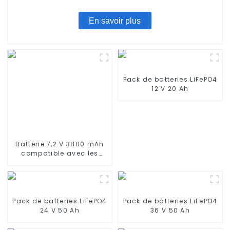
En savoir plus
Pack de batteries LiFePO4
12 V 20 Ah
Batterie 7,2 V 3800 mAh
compatible avec les
aspirateurs robots Neato
XV-11 XV-12 XV-14 XV-15
XV-21 XV-25, XV Essential,
XV Signature Pro Batterie
de rechange Neato 945-
Pack de batteries LiFePO4
Pack de batteries LiFePO4
0005 205-0001 (lot de 2)
24 V 50 Ah
36 V 50 Ah