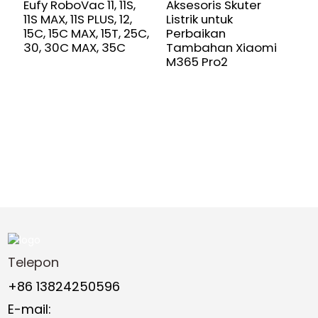
Eufy RoboVac 11, 11S,
Aksesoris Skuter
D
11S MAX, 11S PLUS, 12,
Listrik untuk
B
15C, 15C MAX, 15T, 25C,
Perbaikan
P
30, 30C MAX, 35C
Tambahan Xiaomi
K
M365 Pro2
I
Telepon
+86 13824250596
E-mail: