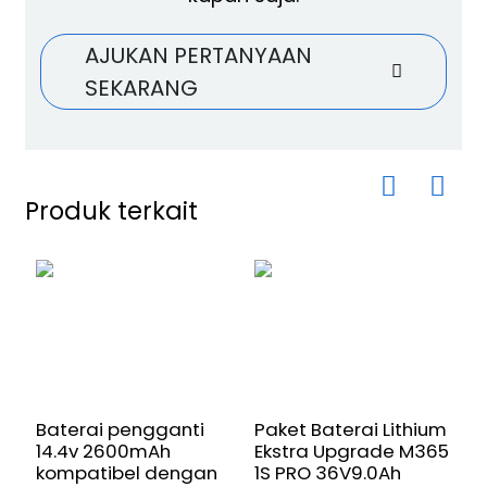
AJUKAN PERTANYAAN
SEKARANG
Produk terkait
Baterai pengganti
Paket Baterai Lithium
K
14.4v 2600mAh
Ekstra Upgrade M365
5
kompatibel dengan
1S PRO 36V9.0Ah
S