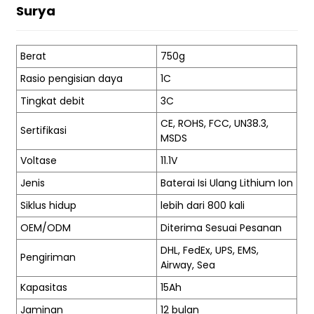
Surya
Berat
750g
Rasio pengisian daya
1C
Tingkat debit
3C
CE, ROHS, FCC, UN38.3,
Sertifikasi
MSDS
Voltase
11.1V
Jenis
Baterai Isi Ulang Lithium Ion
Siklus hidup
lebih dari 800 kali
OEM/ODM
Diterima Sesuai Pesanan
DHL, FedEx, UPS, EMS,
Pengiriman
Airway, Sea
Kapasitas
15Ah
Jaminan
12 bulan