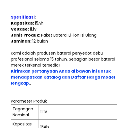
Perangkat Tenaga Surya
Spesifikasi
:
Kapasitas:
15Ah
Voltase:
11.1V
Jenis Produk:
Paket Baterai Li-ion Isi Ulang
Jaminan:
12 bulan
Kami adalah produsen baterai penyedot debu
profesional selama 15 tahun.
Sebagian besar baterai
merek terkenal tersedia!
Kirimkan pertanyaan Anda di bawah ini untuk
mendapatkan Katalog dan Daftar Harga model
lengkap.
.
Parameter Produk
Tegangan
11.1V
Nominal
Kapasitas
15Ah