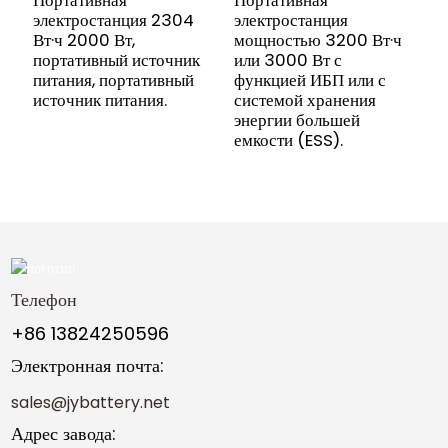
Портативная
Портативная
э
электростанция 2304
электростанция
п
Вт·ч 2000 Вт,
мощностью 3200 Вт·ч
п
портативный источник
или 3000 Вт с
и
питания, портативный
функцией ИБП или с
источник питания.
системой хранения
энергии большей
емкости (ESS).
Телефон
+86 13824250596
Электронная почта:
sales@jybattery.net
Адрес завода: