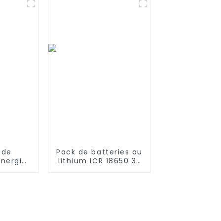
es
es pour
ent
ce
 de
Pack de batteries au
énergie
lithium ICR 18650 3s
que
LED RC 6000mAh
atterie
3200mAh 4400mAh
n 204 V
5200mAh 7800mAh
 kWh
Batteries Li-ion 11,1v