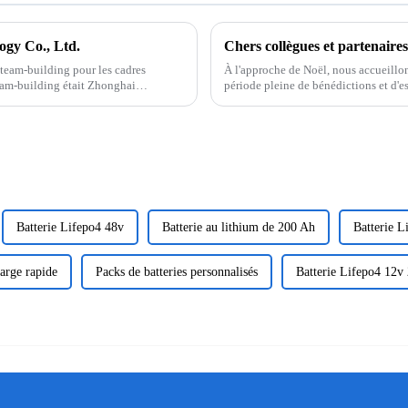
ogy Co., Ltd.
Chers collègues et partenaires
 team-building pour les cadres
À l'approche de Noël, nous accueillon
team-building était Zhonghai
période pleine de bénédictions et d'e
avec un cœur reconnaissant. Merci à t
Batterie Lifepo4 48v
Batterie au lithium de 200 Ah
Batterie L
harge rapide
Packs de batteries personnalisés
Batterie Lifepo4 12v