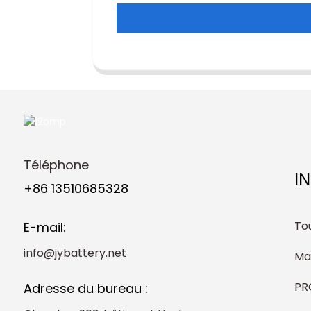
Téléphone
I
+86 13510685328
Tou
E-mail:
info@jybattery.net
Ma
PR
Adresse du bureau :