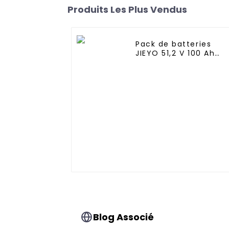
Produits Les Plus Vendus
Pack de batteries
JIEYO 51,2 V 100 Ah
LiFePo4 à montage e
rack 5,12 kWh
Système d'énergie
solaire domestique
Blog Associé