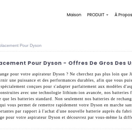
Maison
PRODUIT
À Propo
mplacement Pour Dyson
acement Pour Dyson - Offres De Gros Des U
hange pour votre aspirateur Dyson ? Ne cherchez pas plus loin que 
rnir une puissance et des performances durables, afin que vous puis
 spécialement conçues pour s'adapter parfaitement aux modèles d'a
 Construites avec une technologie lithium-ion avancée, nos batteries 
 que les batteries standard. Non seulement nos batteries de rechang
ce qui vous permet de remettre rapidement votre Dyson en marche sans
tantes par rapport à l'achat d'une nouvelle batterie auprès du fabr
nge pour votre aspirateur Dyson et découvrez par vous-même la différ