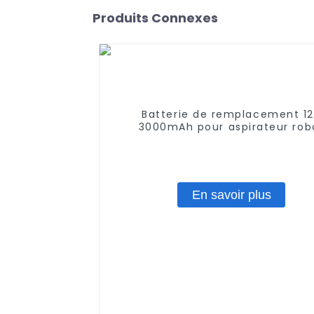
Produits Connexes
Batterie de remplacement 1
3000mAh pour aspirateur rob
Ecovacs DT85G DT85 DT83G, Ec
Deebot M80 Pro DT87G DN65
En savoir plus