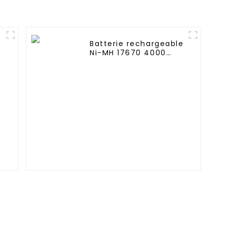
Batterie rechargeable
Ni-MH 17670 4000
n
mAh 1,2 V haute
température pour
éclairage de secours,
lampes frontales
minières