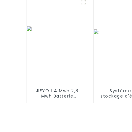
aspirateurs robots
Batteri
Ecovacs Deebot 500,
rechargeabl
Deebot M82, Deebot
équipem
CR130
d'urgen
JIEYO 1,4 Mwh 2,8
Système
Mwh Batterie
stockage d'
LiFePO4 haute
domesti
tension Conteneur
empilable à b
d'énergie solaire
haute tensio
extérieur pour
50 Ah 10
système hybride
hors réseau