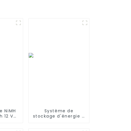
ie NiMH
Système de
h 12 V
stockage d'énergie à
rature
batterie haute
Ni-Mh
tension de 60 kW