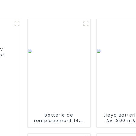
2V
ot
ovacs
0
Batterie de
Jieyo Batter
remplacement 14,4
AA 1800 mA
V 2800 mAh
haute tempé
compatible avec les
Taille AA 