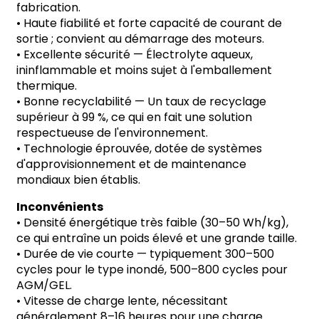
fabrication.
•
Haute fiabilité et forte capacité de courant de
sortie ; convient au démarrage des moteurs.
•
Excellente sécurité
—
Électrolyte aqueux,
ininflammable et moins sujet à l'emballement
thermique.
•
Bonne recyclabilité
—
Un taux de recyclage
supérieur à 99 %, ce qui en fait une solution
respectueuse de l'environnement.
•
Technologie éprouvée, dotée de systèmes
d'approvisionnement et de maintenance
mondiaux bien établis.
Inconvénients
•
Densité énergétique très faible (30
–
50 Wh/kg),
ce qui entraîne un poids élevé et une grande taille.
•
Durée de vie courte
—
typiquement 300
–
500
cycles pour le type inondé, 500
–
800 cycles pour
AGM/GEL.
•
Vitesse de charge lente, nécessitant
généralement 8
–
16 heures pour une charge