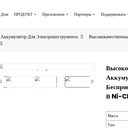
Дом
ПРОДУКТ
Приложения
Партнеры
Поддерживать
Аккумулятор Для Электроинструмента
Высококачественн
D.
Высоко
Loading...
Loading...
Аккуму
Беспро
В Ni-C
Масса
Тип