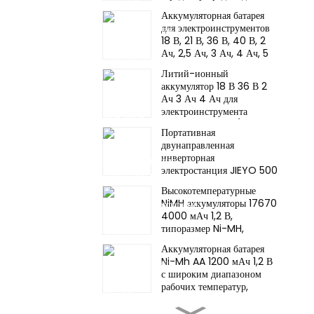
электроинструментов
Аккумуляторная батарея
JIEYO PORTERCABLE.
для электроинструментов
18 В, 21 В, 36 В, 40 В, 2
Ач, 2,5 Ач, 3 Ач, 4 Ач, 5
Ач, 6 Ач для Dewalt
Литий-ионный
DCD996 DCF887,
аккумулятор 18 В 36 В 2
разрядная способность 10C.
Ач 3 Ач 4 Ач для
электроинструмента
Makite BL4040 (новая
Портативная
модель), разряд 10C, 500
двунаправленная
циклов.
инверторная
электростанция JIEYO 500
Вт 1005 Вт·ч LiFePO4,
Высокотемпературные
5000 циклов зарядки/
NiMH аккумуляторы 17670
разрядки, соответствует
4000 мАч 1,2 В,
стандартам CE, IEC, MSDS
типоразмер Ni-MH,
и UN38.3.
перезаряжаемые, для
Аккумуляторная батарея
аварийного освещения,
Ni-Mh AA 1200 мАч 1,2 В
шахтерских налобных
с широким диапазоном
фонарей.
рабочих температур,
высокотемпературная, для
Аккумуляторная батарея
аварийного освещения.