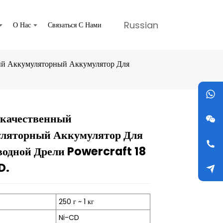
Russian
О Нас
Связаться С Нами
ый Аккумуляторный Аккумулятор Для
качественный
Loading...
Loading...
Loading...
Loading...
ляторный Аккумулятор Для
водной Дрели Powercraft 18
D.
250 г ~ 1 кг
Ni-CD