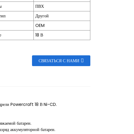
ы
ПВХ
тип
Другой
OEM
е
18 В
СВЯЗАТЬСЯ С НАМИ
дрели Powercraft 18 В Ni-CD.
ряжаемой батареи.
зряд аккумуляторной батареи.